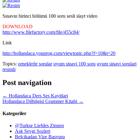
Sınavın birinci bölümü 100 soru sesli slayt video
DOWNLOAD
http://www.filefactory.com/file/455c84/
Link
http://hollandaca.youprog.com/viewtopic.php?f=10&t=20
Topics:
orneklerle sorular
uyum sinavi 100 soru
uyum sinavi sorulari
resimli
Post navigation
←
Hollandaca Ders Ses Kayitlari
Hollandaca Dilbilgisi Grammer Kitabi
→
Kategoriler
@Turkse Liefdes Zinnen
Ask Sevgi Sozleri
Belcikadan Vize Basvuru