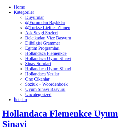
Home
Kategoriler
Duyurular
@Forumdan Başlıklar
@Turkse Liefdes Zinnen
Ask Sevgi Sozleri
Belcikadan Vize Basvuru
Dilbilgisi Grammer
Egitim Programlari
Hollandaca Flemenkce
Hollandaca Uyum SInavi
Sinav Sorulari
Hollandaca Uyum SInavi
Hollandaca Yazilar
One Cikanlar
Sozluk – Woordenboek
Uyum Sinavi Basvuru
Uncategorized
İletişim
Hollandaca Flemenkce Uyum
Sinavi