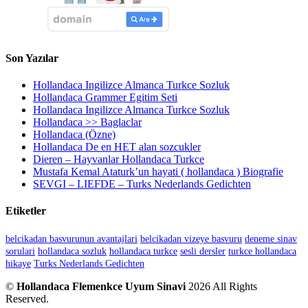
Son Yazılar
Hollandaca Ingilizce Almanca Turkce Sozluk
Hollandaca Grammer Egitim Seti
Hollandaca Ingilizce Almanca Turkce Sozluk
Hollandaca >> Baglaclar
Hollandaca (Özne)
Hollandaca De en HET alan sozcukler
Dieren – Hayvanlar Hollandaca Turkce
Mustafa Kemal Ataturk’un hayati ( hollandaca ) Biografie
SEVGI – LIEFDE – Turks Nederlands Gedichten
Etiketler
belcikadan basvurunun avantajlari
belcikadan vizeye basvuru
deneme sinav
sorulari
hollandaca sozluk
hollandaca turkce
sesli dersler
turkce hollandaca
hikaye
Turks Nederlands Gedichten
©
Hollandaca Flemenkce Uyum Sinavi
2026 All Rights
Reserved.