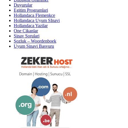
Duyurular
Egitim Programlari
Hollandaca Flemenkce
Hollandaca Uyum SInavi
Hollandaca Yazilar
One Cikanlar
Sinav Sorulari
Sozluk – Woordenboek
Uyum Sinavi Basvuru