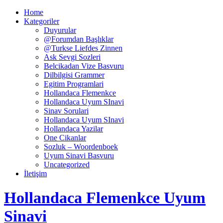
Home
Kategoriler
Duyurular
@Forumdan Başlıklar
@Turkse Liefdes Zinnen
Ask Sevgi Sozleri
Belcikadan Vize Basvuru
Dilbilgisi Grammer
Egitim Programlari
Hollandaca Flemenkce
Hollandaca Uyum SInavi
Sinav Sorulari
Hollandaca Uyum SInavi
Hollandaca Yazilar
One Cikanlar
Sozluk – Woordenboek
Uyum Sinavi Basvuru
Uncategorized
İletişim
Hollandaca Flemenkce Uyum
Sinavi