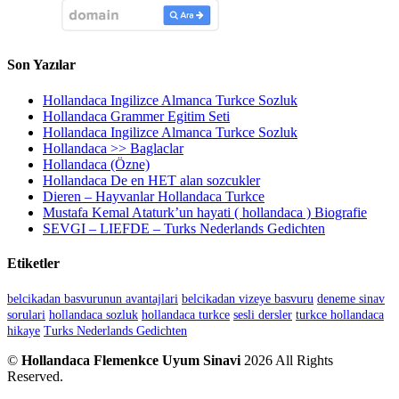
Son Yazılar
Hollandaca Ingilizce Almanca Turkce Sozluk
Hollandaca Grammer Egitim Seti
Hollandaca Ingilizce Almanca Turkce Sozluk
Hollandaca >> Baglaclar
Hollandaca (Özne)
Hollandaca De en HET alan sozcukler
Dieren – Hayvanlar Hollandaca Turkce
Mustafa Kemal Ataturk’un hayati ( hollandaca ) Biografie
SEVGI – LIEFDE – Turks Nederlands Gedichten
Etiketler
belcikadan basvurunun avantajlari
belcikadan vizeye basvuru
deneme sinav
sorulari
hollandaca sozluk
hollandaca turkce
sesli dersler
turkce hollandaca
hikaye
Turks Nederlands Gedichten
©
Hollandaca Flemenkce Uyum Sinavi
2026 All Rights
Reserved.