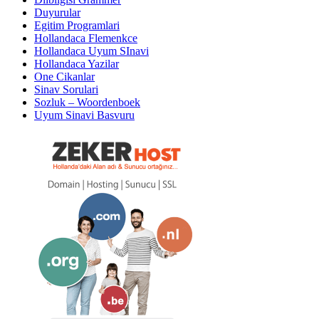
Duyurular
Egitim Programlari
Hollandaca Flemenkce
Hollandaca Uyum SInavi
Hollandaca Yazilar
One Cikanlar
Sinav Sorulari
Sozluk – Woordenboek
Uyum Sinavi Basvuru