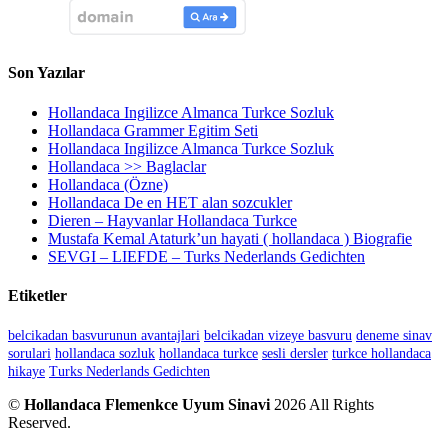
Son Yazılar
Hollandaca Ingilizce Almanca Turkce Sozluk
Hollandaca Grammer Egitim Seti
Hollandaca Ingilizce Almanca Turkce Sozluk
Hollandaca >> Baglaclar
Hollandaca (Özne)
Hollandaca De en HET alan sozcukler
Dieren – Hayvanlar Hollandaca Turkce
Mustafa Kemal Ataturk’un hayati ( hollandaca ) Biografie
SEVGI – LIEFDE – Turks Nederlands Gedichten
Etiketler
belcikadan basvurunun avantajlari
belcikadan vizeye basvuru
deneme sinav
sorulari
hollandaca sozluk
hollandaca turkce
sesli dersler
turkce hollandaca
hikaye
Turks Nederlands Gedichten
©
Hollandaca Flemenkce Uyum Sinavi
2026 All Rights
Reserved.