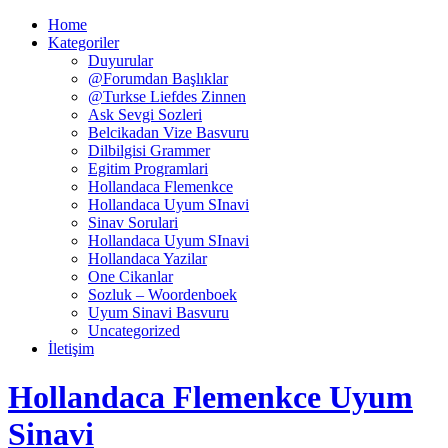
Home
Kategoriler
Duyurular
@Forumdan Başlıklar
@Turkse Liefdes Zinnen
Ask Sevgi Sozleri
Belcikadan Vize Basvuru
Dilbilgisi Grammer
Egitim Programlari
Hollandaca Flemenkce
Hollandaca Uyum SInavi
Sinav Sorulari
Hollandaca Uyum SInavi
Hollandaca Yazilar
One Cikanlar
Sozluk – Woordenboek
Uyum Sinavi Basvuru
Uncategorized
İletişim
Hollandaca Flemenkce Uyum
Sinavi