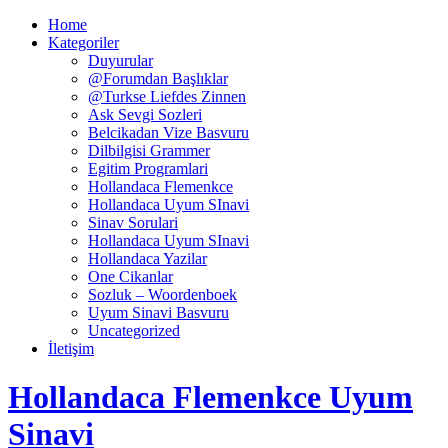
Home
Kategoriler
Duyurular
@Forumdan Başlıklar
@Turkse Liefdes Zinnen
Ask Sevgi Sozleri
Belcikadan Vize Basvuru
Dilbilgisi Grammer
Egitim Programlari
Hollandaca Flemenkce
Hollandaca Uyum SInavi
Sinav Sorulari
Hollandaca Uyum SInavi
Hollandaca Yazilar
One Cikanlar
Sozluk – Woordenboek
Uyum Sinavi Basvuru
Uncategorized
İletişim
Hollandaca Flemenkce Uyum
Sinavi