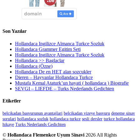
Son Yazılar
Hollandaca Ingilizce Almanca Turkce Sozluk
Hollandaca Grammer Egitim Seti
Hollandaca Ingilizce Almanca Turkce Sozluk
Hollandaca >> Baglaclar
Hollandaca (Özne)
Hollandaca De en HET alan sozcukler
Dieren – Hayvanlar Hollandaca Turkce
Mustafa Kemal Ataturk’un hayati ( hollandaca ) Biografie
SEVGI – LIEFDE – Turks Nederlands Gedichten
Etiketler
belcikadan basvurunun avantajlari
belcikadan vizeye basvuru
deneme sinav
sorulari
hollandaca sozluk
hollandaca turkce
sesli dersler
turkce hollandaca
hikaye
Turks Nederlands Gedichten
©
Hollandaca Flemenkce Uyum Sinavi
2026 All Rights