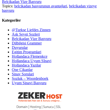
Belcikadan Vize Basvuru
Topics:
belcikadan basvurunun avantajlari
,
belcikadan vizeye
basvuru
Kategoriler
@Turkse Liefdes Zinnen
Ask Sevgi Sozleri
Belcikadan Vize Basvuru
Dilbilgisi Grammer
Duyurular
Egitim Programlari
Hollandaca Flemenkce
Hollandaca Uyum SInavi
Hollandaca Yazilar
One Cikanlar
Sinav Sorulari
Sozluk – Woordenboek
Uyum Sinavi Basvuru