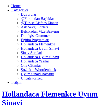
Home
Kategoriler
Duyurular
@Forumdan Başlıklar
@Turkse Liefdes Zinnen
Ask Sevgi Sozleri
Belcikadan Vize Basvuru
Dilbilgisi Grammer
Egitim Programlari
Hollandaca Flemenkce
Hollandaca Uyum SInavi
Sinav Sorulari
Hollandaca Uyum SInavi
Hollandaca Yazilar
One Cikanlar
Sozluk – Woordenboek
Uyum Sinavi Basvuru
Uncategorized
İletişim
Hollandaca Flemenkce Uyum
Sinavi